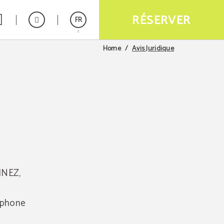
RÉSERVER
FR
Avis Juridique
Home
Español
English
INEZ,
éphone