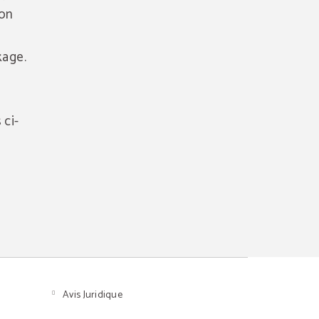
ion
kage.
 ci-
Avis Juridique