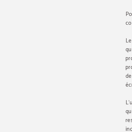
Po
co
Le
qu
pr
pr
de
éc
L'
qu
re
in