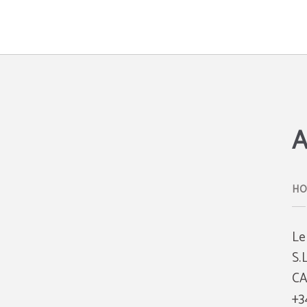
Avis Juridique Hotel Los Ángeles - Site Web Officiel
A
Le
S.
CA
+3