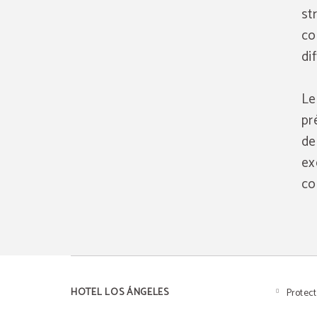
st
co
di
Le
pr
de
ex
co
HOTEL LOS ÁNGELES
Protec