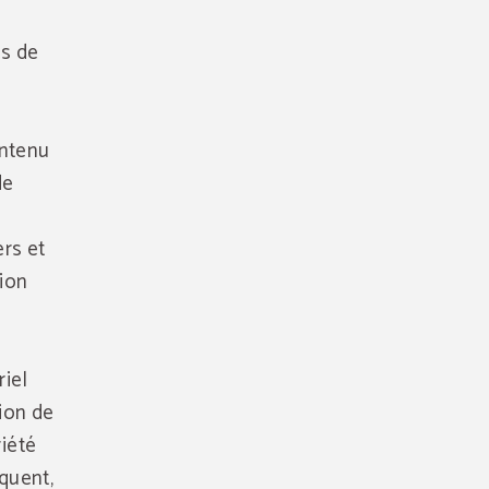
es de
ontenu
de
ers et
tion
riel
tion de
riété
équent,