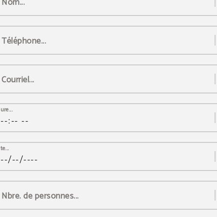
Nom...
Téléphone...
Courriel...
ure...
e...
Nbre. de personnes...