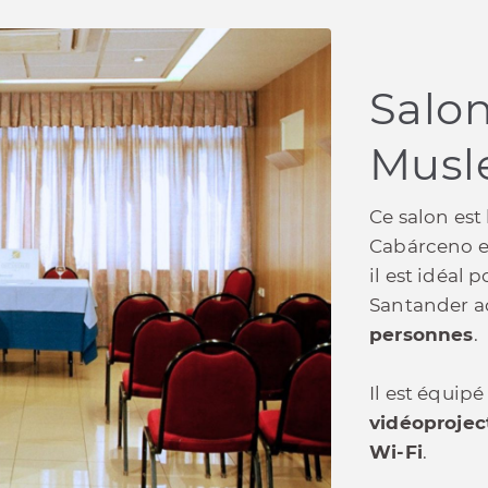
Salo
Musl
Ce salon est
Cabárceno et
il est idéal
Santander a
personnes
.
Il est équip
vidéoprojec
Wi-Fi
.