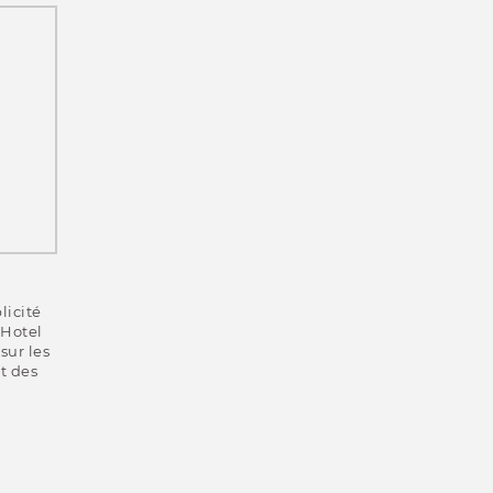
licité
 Hotel
sur les
rt des