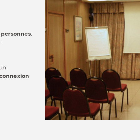
5 personnes
,
e
’un
connexion