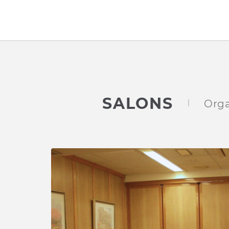
Salons de l´Hotel Los Ángeles à Boo de Guarnizo. Site Web Offici
SALONS
Orga