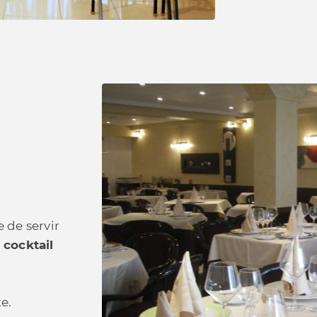
e de servir
cocktail
e.