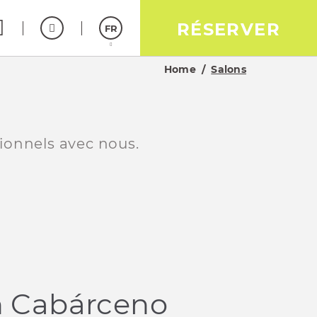
RÉSERVER
FR
Home
Salons
Español
English
ionnels avec nous.
n Cabárceno