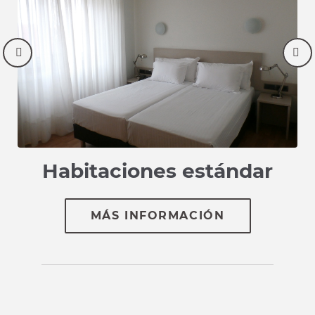
VENTAJA WEB
Ventaja Web
Aprovéchate de hasta un 10% de
descuento si realizas tu reserva a través
de la página web
RESERVAR
s
Habitaciones estándar