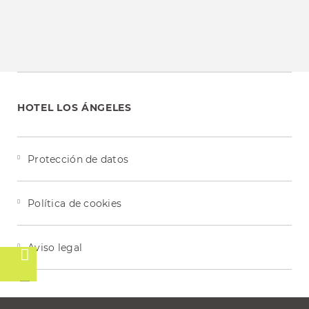
Aprovéchate de hasta un 10% de
descuento si realizas tu reserva a través
de la página web
RESERVAR
HOTEL LOS ÁNGELES
Protección de datos
Política de cookies
Aviso legal
o